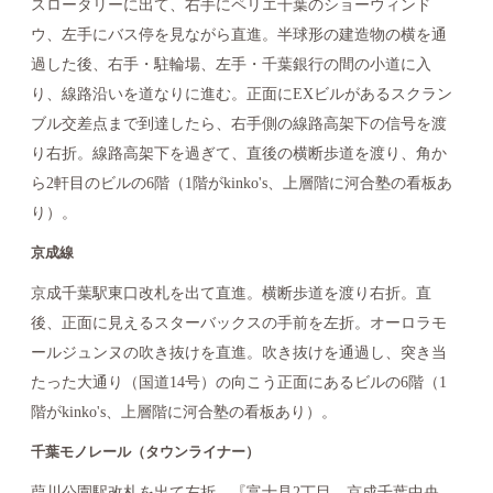
スロータリーに出て、右手にペリエ千葉のショーウィンド
ウ、左手にバス停を見ながら直進。半球形の建造物の横を通
過した後、右手・駐輪場、左手・千葉銀行の間の小道に入
り、線路沿いを道なりに進む。正面にEXビルがあるスクラン
ブル交差点まで到達したら、右手側の線路高架下の信号を渡
り右折。線路高架下を過ぎて、直後の横断歩道を渡り、角か
ら2軒目のビルの6階（1階がkinko's、上層階に河合塾の看板あ
り）。
京成線
京成千葉駅東口改札を出て直進。横断歩道を渡り右折。直
後、正面に見えるスターバックスの手前を左折。オーロラモ
ールジュンヌの吹き抜けを直進。吹き抜けを通過し、突き当
たった大通り（国道14号）の向こう正面にあるビルの6階（1
階がkinko's、上層階に河合塾の看板あり）。
千葉モノレール（タウンライナー）
葭川公園駅改札を出て左折。『富士見2丁目、京成千葉中央