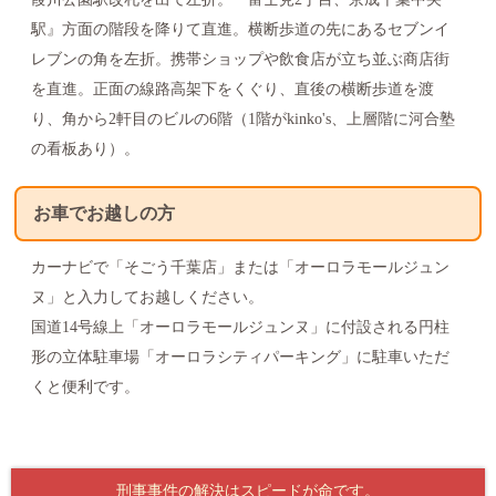
駅』方面の階段を降りて直進。横断歩道の先にあるセブンイ
レブンの角を左折。携帯ショップや飲食店が立ち並ぶ商店街
を直進。正面の線路高架下をくぐり、直後の横断歩道を渡
り、角から2軒目のビルの6階（1階がkinko's、上層階に河合塾
の看板あり）。
お車でお越しの方
カーナビで「そごう千葉店」または「オーロラモールジュン
ヌ」と入力してお越しください。
国道14号線上「オーロラモールジュンヌ」に付設される円柱
形の立体駐車場「オーロラシティパーキング」に駐車いただ
くと便利です。
刑事事件の解決はスピードが命です。