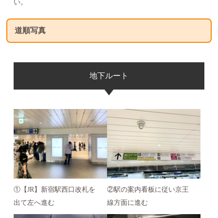
い。
道順写真
地下ルート
①【JR】新宿駅西口改札を
②駅の案内看板に従い京王
出て左へ進む
線方面に進む