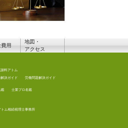
地図・
士費用
アクセス
慰謝料アトム
務解決ガイド
労働問題解決ガイド
名鑑
士業プロ名鑑
アトム相続税理士事務所