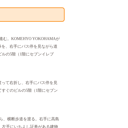
。KOMEHYO YOKOHAMAが
券を、右手にバス停を見ながら道
ビルの5階（1階にセブンイレブ
渡って右折し、右手にバス停を見
してすぐのビルの5階（1階にセブン
がら、横断歩道を渡る。右手に高島
渡る。左手にいちよし証券がある建物