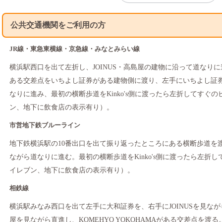
公共交通機関をご利用の方
JR線・東急東横線・京急線・みなとみらい線
横浜駅西口を出て左折し、JOINUS・高島屋の建物に沿って道なりに進む
ある交差点をいちよし証券がある建物側に渡り、左手にいちよし証
なりに進み、最初の横断歩道をKinko's側に渡ったら左折してすぐの
ン、地下に飲食店の表示有り）。
市営地下鉄ブルーライン
地下鉄横浜駅の10番出口を出て振り返ったところにある横断歩道を
ながら道なりに進む。最初の横断歩道をKinko's側に渡ったら左折
イレブン、地下に飲食店の表示有り）。
相鉄線
横浜駅みなみ西口を出て左手に大和証券を、右手にJOINUSを見な
屋を見ながら直進し、KOMEHYO YOKOHAMAがある交差点を