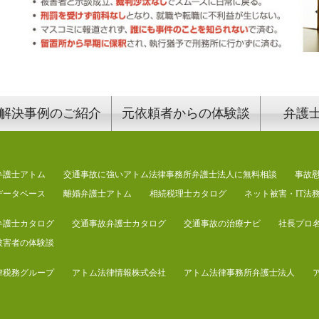
解決事例のご紹介
元依頼者からの体験談
弁護
弁護士アトム
交通事故に強いアトム法律事務所弁護士法人に無料相談
事故
データベース
離婚弁護士アトム
相続税理士カタログ
ネット被害・IT法
弁護士カタログ
交通事故弁護士カタログ
交通事故の治療ナビ
社長プロ
被害者の体験談
律税務グループ
アトム法律情報株式会社
アトム法律事務所弁護士法人