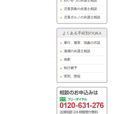
わいせつの弁護士相談
児童買春の弁護士相談
児童ポルノの弁護士相談
よくある手続別のQ&A
暴行、傷害、強姦の示談
逮捕の弁護士相談
保釈
執行猶予
実刑、懲役