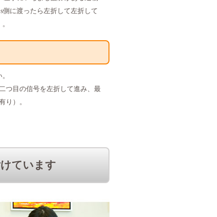
's側に渡ったら左折して左折して
）。
い。
、二つ目の信号を左折して進み、最
有り）。
付けています