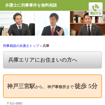
弁護士に刑事事件を無料相談
電話する
刑事相談の弁護士トップ
»
兵庫
兵庫エリアにお住まいの方へ
徒歩
5
分
神戸三宮駅
から、 神戸事務所まで
〒651-0085